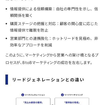
部門横断のナーチャリング運用体制の
設計
情報提供による信頼構築：自社の専門性を示し、信
頼関係を築く
情報連携の精度を高める実務プロセス
購買ステージの把握と対応：顧客の関心度に応じた
定量評価に基づいた部門間KPIマネジメ
ント
情報提供で離脱を防止
成功事例5選に学ぶリードナーチャリング
営業部門との連携強化：ホットリードを見極め、非
の実践
効率なアプローチを削減
成功事例1：株式会社kubell
このように、マーケティングから営業への架け橋となるプ
成功事例2：株式会社キトー
ロセスが、BtoBマーケティングの成功を左右します。
成功事例3：株式会社ベーシック
成功事例4：株式会社エイトレッド
リードジェネレーションとの違い
成功事例5：株式会社マイナビ
リードナーチャリング施策が機能しない
原因と対処法
リード獲得段階での課題と対応