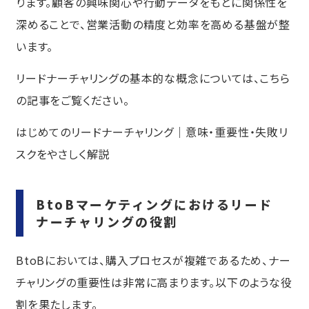
ります。顧客の興味関心や行動データをもとに関係性を
スコアリングモデルの精緻化と運用方
深めることで、営業活動の精度と効率を高める基盤が整
針
います。
セグメント×スコア別アクションマト
リクスの構築
リードナーチャリングの基本的な概念については、こちら
マーケティングオートメーション（MA）
の記事をご覧ください。
ツールの選定と活用
はじめてのリードナーチャリング｜意味・重要性・失敗リ
見込み顧客育成を加速するMAツール活
用の考え方
スクをやさしく解説
BtoB向けMAツールの比較と選定ポイン
ト
BtoBマーケティングにおけるリード
MAツール導入時の注意点と成功のコツ
ナーチャリングの役割
「戦略の立て方はわかった。でも、自
社でやり切るための『独自の強み』と
BtoBにおいては、購入プロセスが複雑であるため、ナー
『体制』はありますか？」
チャリングの重要性は非常に高まります。以下のような役
営業連携と体制を構築する
割を果たします。