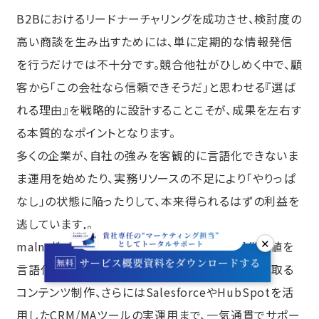
B2Bにおけるリードナーチャリングを成功させ、検討度の
高い商談を生み出すためには、単に定期的な情報発信
を行うだけでは不十分です。競合他社がひしめく中で、顧
客から「この会社なら信頼できそうだ」と思わせる『選ば
れる理由』を戦略的に設計することこそが、成果を左右す
る本質的なポイントとなります。
多くの企業が、自社の強みを客観的に言語化できないま
ま運用を始めたり、実務リソースの不足により「やりっぱ
なし」の状態に陥ったりして、本来得られるはずの利益を
逃しています,。
✕
malna株式会社では、貴社独自の専門性や提供価値を
言語化する戦略立案から、ターゲットの信頼を勝ち取る
コンテンツ制作、さらにはSalesforceやHubSpotを活
用したCRM/MAツールの実運用まで、一気通貫でサポー