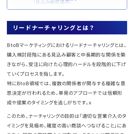
（見込み顧客獲得）
プロセス2：リードナーチャリング（関
係構築・信頼獲得）
リードナーチャリングとは？
プロセス3：リードクオリフィケーショ
ン（有望リード選別）
BtoBマーケティングにおけるリードナーチャリングとは、
プロセス4：クロージング（営業引き渡
し・受注）
購入検討段階にある見込み顧客と中長期的な関係を築
心理フェーズから考える導線設計
きながら、受注に向けた心理的ハードルを段階的に下げ
認知獲得フェーズ
ていくプロセスを指します。
特にBtoB領域では、複数の関係者が関与する複雑な意
関心育成フェーズ
思決定が行われるため、単発のアプローチでは信頼形
比較検討フェーズ
成や提案のタイミングを逃しがちです。ｘ
行動・購入フェーズ
高精度なリード分類とスコアリング設計
このため、ナーチャリングの目的は「適切な営業介入のタ
でナーチャリング効率を最大化
イミングを見極め、確度の高い商談へつなげること」にあ
属性×行動の多層セグメント設計