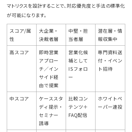
マトリクスを設計することで、対応優先度と手法の標準化
が可能になります。
スコア/属
大企業・
中堅・担
潜在層・情
性
決裁者層
当者層
報収集中
高スコア
即時営業
営業化候
専門資料送
アプロー
補として
付・イベン
チ／イン
ISフォロ
ト招待
サイド経
ー
由で提案
中スコア
ケーススタ
比較コン
ホワイトペ
ディ提示・
テンツ＋
ーパー連投
セミナー
FAQ配信
誘導