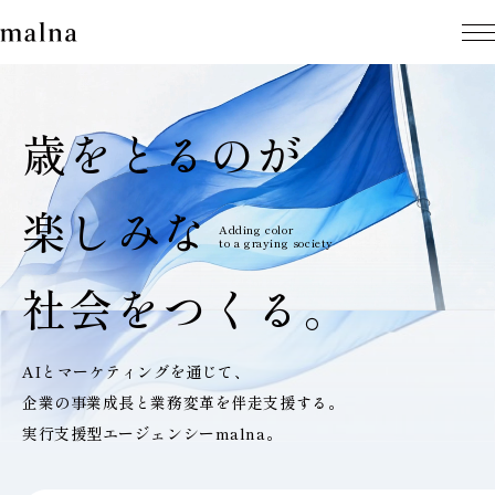
歳をとるのが
楽しみな
Adding color
to a graying society
社会をつくる。
AIとマーケティングを通じて、
企業の事業成長と業務変革を伴走支援する。
実行支援型エージェンシーmalna。