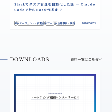
Slackでタスク管理を自動化した話 ― Claude
C
Codeで社内Botを作るまで
｜
AI
AIエージェント・自動化
AIツール
AI活用事例・実践
2026/06/03
AI
A
DOWNLOADS
資料一覧はこちら