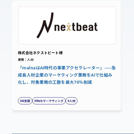
株式会社ネクストビート様
ペ
業種：人材
業
「malnaはAI時代の事業アクセラレーター」——急
「
成長人材企業のマーケティング業務をAIで仕組み
3
化し、対象業務の工数を最大70％削減
設
#AI支援
#Webマーケティング
#人材
#