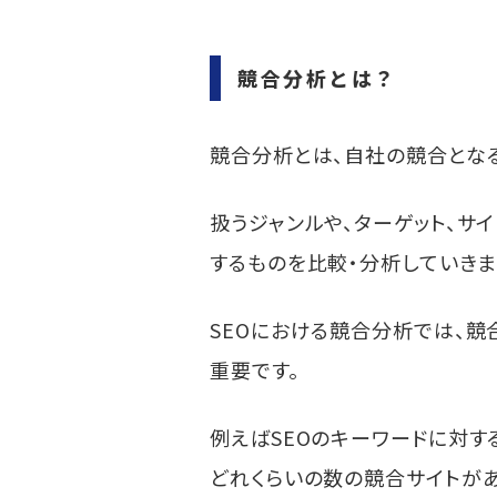
競合サイトを丸裸にできる「
競合サイトの力を可視化
「Moz Rank Check
競合分析とは？
SEO対策における競合分
malna株式会社のSEO対
競合分析とは、自社の競合とな
扱うジャンルや、ターゲット、サ
するものを比較・分析していきま
SEOにおける競合分析では、
重要です。
例えばSEOのキーワードに対す
どれくらいの数の競合サイトがあ