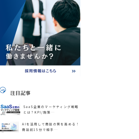
注目記事
SaaS企業のマーケティング戦略
とは？KPI/施策…
AIを活用して商談の質を高める！
商談前15分で相手…