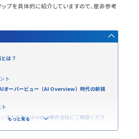
テップを具体的に紹介していますので、是非参考
析とは？
ント
AIオーバービュー（AI Overview）時代の新視
スト
ップさせるにはmalna株式会社にご相談くださ
もっと見る
析の具体的な3つのステップ