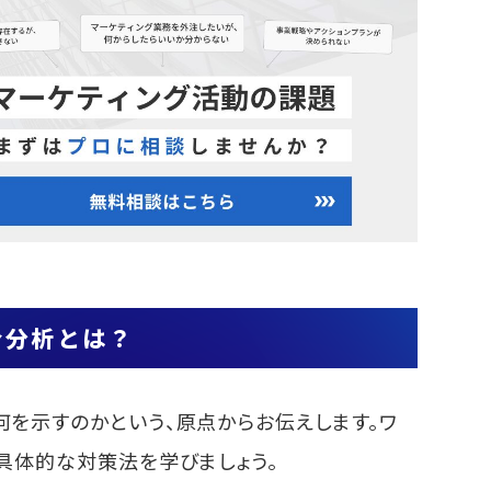
プ
や難易度を調査
を調査
ツに活かすには？
コンテンツを絞り込む
ジと比較して弱点を分析
トは継続的に行う
強化の効率を上げる方法
析に有効なツール3選
合分析とは？
eキーワードプランナー」
きる「Ahrefs」
nk Checker」
を示すのかという、原点からお伝えします。ワ
するおすすめツール3選
具体的な対策法を学びましょう。