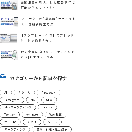
画像生成AIを活用した広告制作は
可能か？メリットと…
マーケターが”最低限”押さえてお
くべき競合調査方法
【テンプレート付き】スプレッド
シートで作る広告レポ…
地方企業に向けたマーケティング
とは|おすすめ3つの…
カテゴリーから記事を探す
AI
AIツール
Facebook
Instagram
MA
SEO
SNSマーケティング
TikTok
Twitter
web広告
Web集客
YouTube
その他
ツール
マーケティング
業務・組織・風土改革