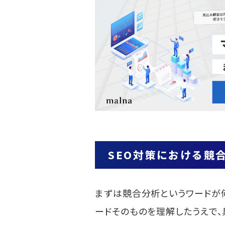
キーワードをピックアッ
キーワードのボリューム
競合サイトのコンテンツ
競合分析を既存コンテン
リライトで伸ばしやすい
上位表示されているペー
順位のチェックとリライ
既存コンテンツのSEO
SEO対策における競合分
SEO対策における競
鉄板ツールの「Googl
関連語を数多くリサーチで
世界的にも有名な「Moz Ra
まずは競合分析というワードが何
競合サイトのランクを分析
ードそのものを理解したうえで、