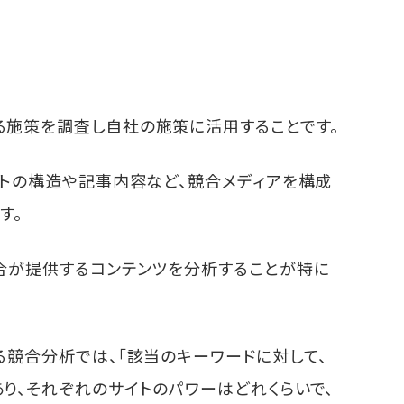
SimilarWeb」
できる「パワーランクチェックツール」
er」は競合分析にも有効
析の解説まとめ
策代行
る施策を調査し自社の施策に活用することです。
イトの構造や記事内容など、競合メディアを構成
す。
競合が提供するコンテンツを分析することが特に
る競合分析では、「該当のキーワードに対して、
り、それぞれのサイトのパワーはどれくらいで、