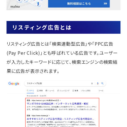
リスティング広告の費用について
クリック課金制のオークション形式
リスティング広告に必要な費用の目安
リスティング広告とは
AI自動入札戦略
リスティング広告を始める際の注意点
リスティング広告とは「検索連動型広告」や「PPC広告
手間や時間などの運用コストがかかる
(Pay Per Click)」とも呼ばれている広告です。ユーザー
競合が多いキーワードでは費用が高く
が入力したキーワードに応じて、検索エンジンの検索結
なる
果に広告が表示されます。
知識がないと高い広告効果が見込めな
い
広告運用の効率化に、生成AIの活用をご
提案します
リスティング広告の効果を高める4つのポ
イント