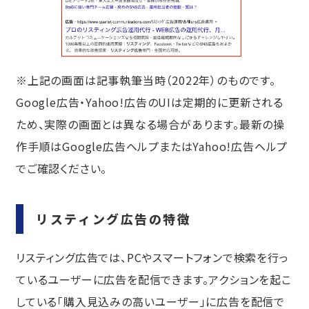
ロングテールキーワードで広告を配信
する
広告の品質を高めてクリック単価を抑
える
※上記の画面は記事執筆当時（2022年）のものです。
PDCAサイクルを回しつづける
Google広告・Yahoo!広告のUIは定期的に更新される
広告代理店に運用を依頼する
ため、実際の画面とは異なる場合があります。最新の操
2022年以降の注目機能：P-MAX（パフォ
ーマンスマックス）キャンペーン
作手順はGoogle広告ヘルプまたはYahoo!広告ヘルプ
まとめ
でご確認ください。
リスティング広告の成果を最大化する
ために、生成AIの導入をご検討ください
リスティング広告の特徴
malna株式会社の広告運用代行
リスティング広告では、PCやスマートフォンで検索を行っ
ているユーザーに広告を配信できます。アクションを起こ
している「購入見込みの高いユーザー」に広告を配信で