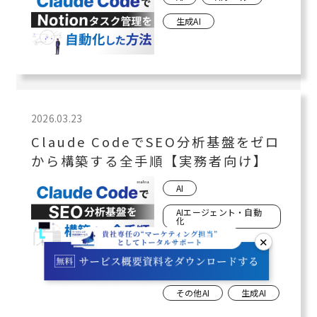
生成AI
2026.03.23
Claude CodeでSEO分析基盤をゼロ
から構築する全手順【実務者向け】
AI
AIエージェント・自動
化
✕
AIツール
AI活用事例・実践
その他AI
生成AI