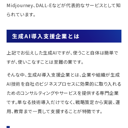
Midjourney、DALL-Eなどが代表的なサービスとして知
生成AI導入支援会社6選
られています。
malna株式会社
株式会社AlgoX：ボスコン出身のAIのプ
ロによるオーダーメイドのAIコンサルテ
生成AI導入支援企業とは
ィング/開発
エクサウィザーズ
上記でお伝えした生成AIですが、使うこと自体は簡単で
NOVEL株式会社
すが、使いこなすことは至難の業です。
アイレット株式会社
そんな中、生成AI導入支援企業とは、企業や組織が生成
株式会社エンカラーズ
AI技術を自社のビジネスプロセスに効果的に取り入れる
まとめ
ためのコンサルティングやサービスを提供する専門企業
AIを使える人材が社内にいない場合
です。単なる技術導入だけでなく、戦略策定から実装、運
用、教育まで一貫して支援することが特徴です。