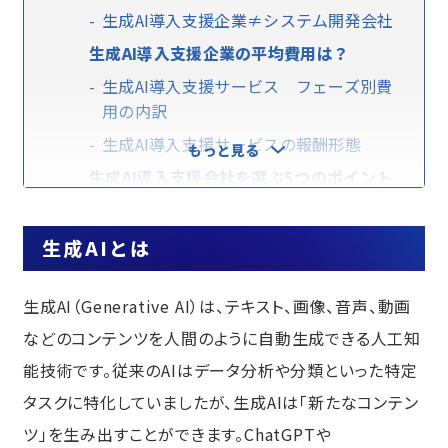
生成AI導入支援企業≠システム開発会社
生成AI導入支援企業の平均費用は？
生成AI導入支援サービス フェーズ別費
用の内訳
生成AI導入支援サービスの報酬形態
もっと見る
生成AI導入支援会社を選ぶ5つのポイント
①生成AI導入支援の「対応範囲」を確認
する
生成AIとは
②生成AI導入支援の知識や実績の有無
③生成AI導入支援における実績と事例を
生成AI（Generative AI）は、テキスト、画像、音声、動画
チェック！
などのコンテンツを人間のように自動生成できる人工知
④生成AI導入支援後のサポート体制の充
能技術です。従来のAIはデータ分析や分類といった特定
実度
タスクに特化していましたが、生成AIは「新たなコンテン
⑤生成AI導入支援に伴うセキュリティ対
ツ」を生み出すことができます。ChatGPTや
応