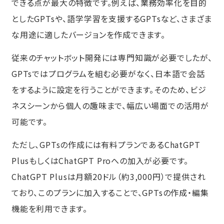
できる点が最大の特徴です。例えば、業務効率化を目的
アクション（新しいアクションを作
としたGPTsや、語学学習を支援するGPTsなど、さまざま
成する）
な用途に適したバージョンを作成できます。
修正方法
弊社の活用事例
従来のチャットボット開発には専門知識が必要でしたが、
メールマガジンの修正
GPTsではプログラムを組む必要がなく、日本語で会話
Xアカウントの投稿作成
をするように設定を行うことができます。そのため、ビジ
プロンプトを生成する際のポイント
ネスシーンから個人の趣味まで、幅広い場面での活用が
弊社で使用しているプロンプト
可能です。
その他の活用事例
ただし、GPTsの作成には有料プランであるChatGPT
顧客対応
PlusもしくはChatGPT Proへの加入が必要です。
スプレッドシートとの連携
ChatGPT Plusは月額20ドル（約3,000円）で提供され
GPTsとスプレッドシートの活用事
ており、このプランに加入することで、GPTsの作成・編集
例
機能を利用できます。
まとめ