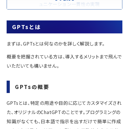
ュニケーション一貫性の実現
自社に最適な生成AIを導入するなら、
malna株式会社へ
GPTsとは
設定手順
GPT Plusへ登録
まずは、GPTsとは何なのかを詳しく解説します。
プロンプトの準備
概要を把握されている方は、
導入するメリット
まで飛んで
新規で作成
いただいても構いません。
アイコン
名前
GPTsの概要
プロンプト（指示）
その他
GPTsとは、特定の用途や目的に応じてカスタマイズされ
会話のきっかけ
た、オリジナルのChatGPTのことです。プログラミングの
知識（ファイルアップロード）
知識がなくても、日本語で指示を出すだけで簡単に作成
機能