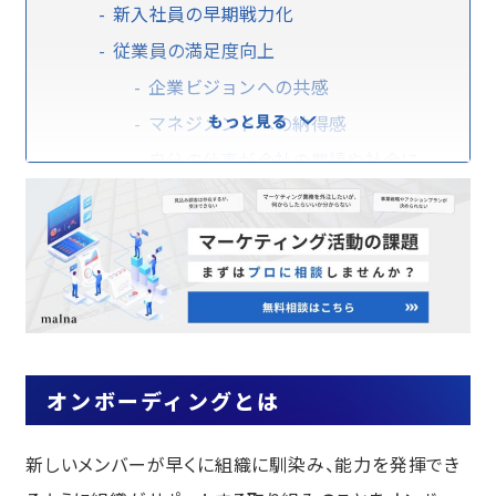
新入社員の早期戦力化
従業員の満足度向上
企業ビジョンへの共感
マネジメントへの納得感
もっと見る
自分の仕事が会社の業績や社会に
与える影響
職場での人間関係
快適な職場環境
オンボーディングを実施する際のポイン
ト
育成課題の可視化
オンボーディングの計画設計
オンボーディングとは
受け入れ体制の準備
新しいメンバーが早くに組織に馴染み、能力を発揮でき
計画を実行