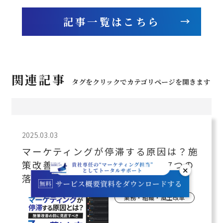
記事一覧はこちら
関連記事
タグをクリックでカテゴリページを開きます
2025.03.03
マーケティングが停滞する原因は？施
策改善の前に見直すべき組織の7つの
✕
落とし穴
業務・組織・風土改革