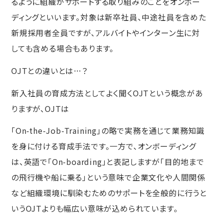
るように組織がサポートする取り組みのことをオンボー
生成AI導入で、オンボーディングプロセ
スの効率化と質の向上を実現しません
ディングといいます。対象は新卒社員、中途社員を含めた
か？
新規採用者全員ですが、アルバイトやインターン生に対
オンボーディングの導入事例
しても含める場合もあります。
サイボウズ株式会社
OJTとの違いとは…？
株式会社メルペイ
新入社員の育成方法としてよく聞くOJTという概念があ
コネヒト株式会社
りますが、OJTは
まとめ｜オンボーディングによって組織
内部で継続的な人材の育成の仕組みを整
「On-the-Job-Training」の略で実務を通じて業務知識
えよう
を身に付ける育成手法です。一方で、オンボーディング
は、英語で「On-boarding」と表記しますが「目的地まで
の飛行機や船に乗る」という意味で企業文化や人間関係
など組織環境に馴染むためのサポートを全般的に行うと
いうOJTよりも幅広い意味が込められています。