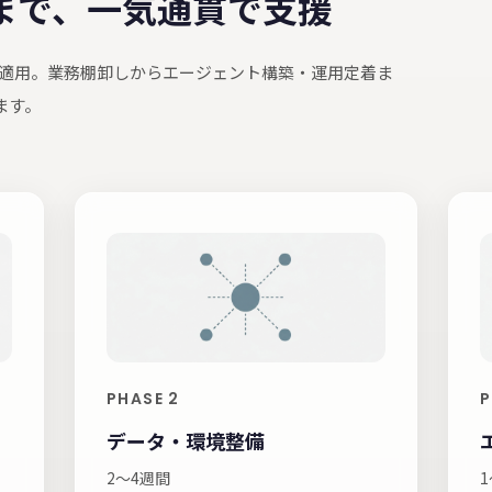
まで、一気通貫で支援
適用。業務棚卸しからエージェント構築・運用定着ま
ます。
PHASE 2
P
データ・環境整備
2〜4週間