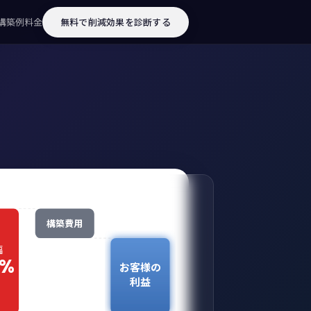
構築例
料金
無料で削減効果を診断する
構築費用
幅
0%
お客様の
利益