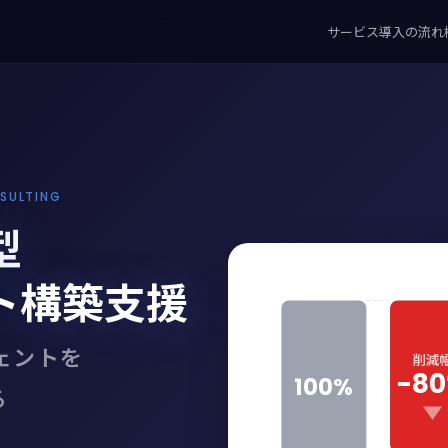
サービス
導入の流れ
SULTING
型
ト構築支援
ェントを
削減
-8
100%
る