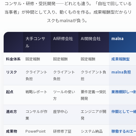
コンサル・研修・受託開発——どれとも違う。「自社で回している
当事者」が仲間として入り、動くものを作る。成果報酬型だからリ
スクもmalnaが負う。
大手コンサ
AI研修会社
AI開発会社
malna
ル
料金体系
固定報酬
固定報酬
固定報酬
成果報酬型
リスク
クライアント
クライアント
クライアント負
malna負担
負担
負担
担
起点
戦略レポート
ツールの使い
要件定義→受託
業務棚卸し→
方
開発
進め方
コンサルが作
座学中心
エンジニアが開
仲間として一
業
発
成果物
PowerPoint
研修修了証
システム納品
稼働するAIエ