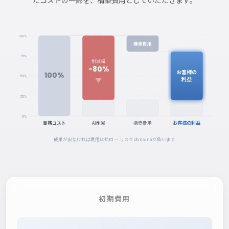
たコストの一部を、構築費用としていただきます。
100%
構築費用
75%
削減幅
-80%
お客様の
100%
50%
利益
25%
0%
お客様の利益
業務コスト
AI削減
構築費用
成果が出なければ費用はゼロ — リスクはmalnaが負います
初期費用