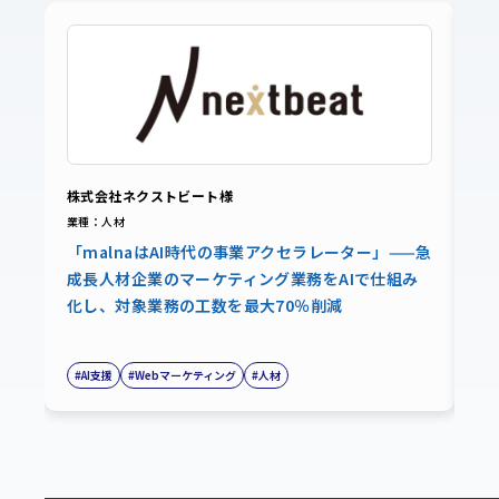
株式会社ネクストビート様
ペ
業種：人材
業
「malnaはAI時代の事業アクセラレーター」——急
「
成長人材企業のマーケティング業務をAIで仕組み
3
化し、対象業務の工数を最大70％削減
設
#AI支援
#Webマーケティング
#人材
#