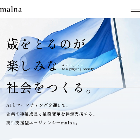
歳をとるのが
楽しみな
Adding color
to a graying society
社会をつくる。
AIとマーケティングを通じて、
企業の事業成長と業務変革を伴走支援する。
実行支援型エージェンシーmalna。