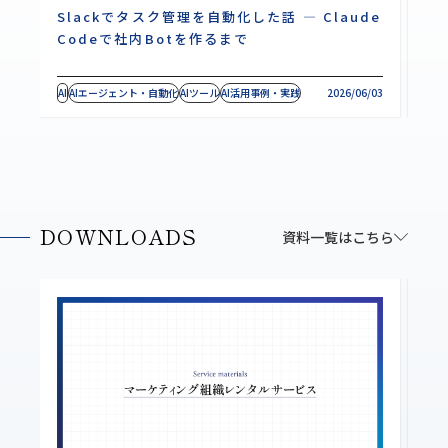
Slackでタスク管理を自動化した話 ― Claude
C
Codeで社内Botを作るまで
｜
AI
AIエージェント・自動化
AIツール
AI活用事例・実践
2026/06/03
AI
A
DOWNLOADS
資料一覧はこちら