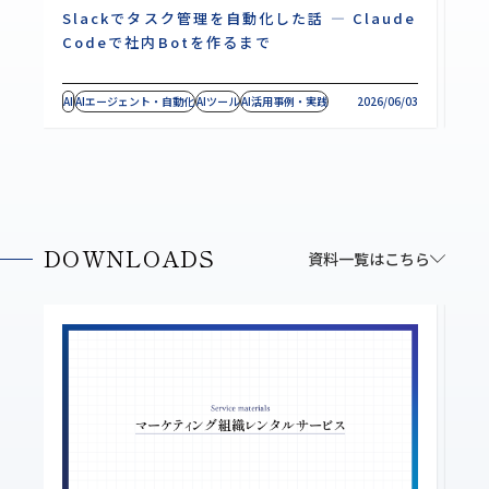
Slackでタスク管理を自動化した話 ― Claude
C
Codeで社内Botを作るまで
｜
AI
AIエージェント・自動化
AIツール
AI活用事例・実践
2026/06/03
AI
A
DOWNLOADS
資料一覧はこちら