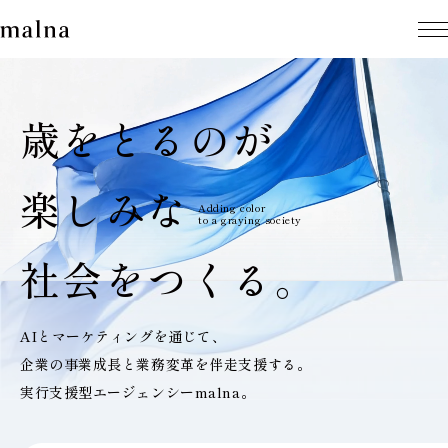
歳をとるのが
楽しみな
Adding color
to a graying society
社会をつくる。
AIとマーケティングを通じて、
企業の事業成長と業務変革を伴走支援する。
実行支援型エージェンシーmalna。