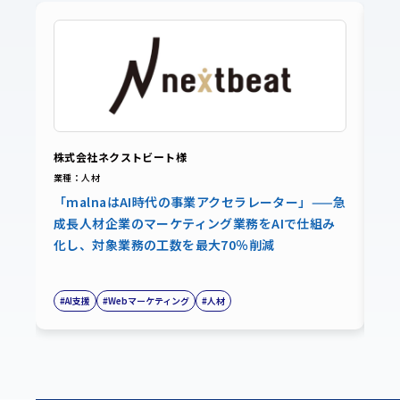
株式会社ネクストビート様
ペ
業種：人材
業
「malnaはAI時代の事業アクセラレーター」——急
「
成長人材企業のマーケティング業務をAIで仕組み
3
化し、対象業務の工数を最大70％削減
設
#AI支援
#Webマーケティング
#人材
#