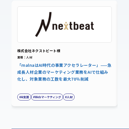
株式会社ネクストビート様
ペ
業種：人材
業
「malnaはAI時代の事業アクセラレーター」——急
「
成長人材企業のマーケティング業務をAIで仕組み
3
化し、対象業務の工数を最大70％削減
設
#AI支援
#Webマーケティング
#人材
#