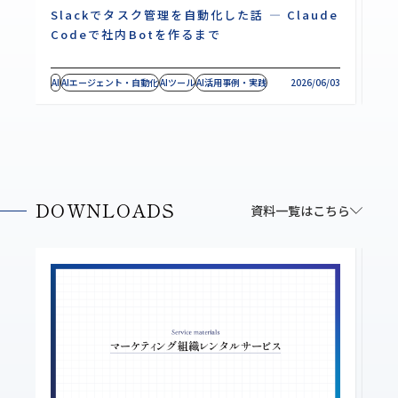
Slackでタスク管理を自動化した話 ― Claude
C
Codeで社内Botを作るまで
｜
AI
AIエージェント・自動化
AIツール
AI活用事例・実践
2026/06/03
AI
A
DOWNLOADS
資料一覧はこちら