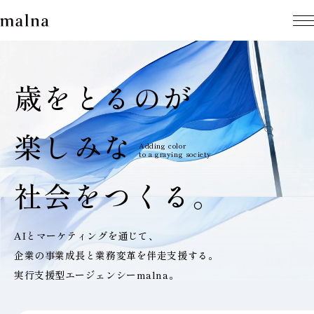
歳をとるのが
楽しみな
Adding color
to a graying society
社会をつくる。
AIとマーケティングを通じて、
企業の事業成長と業務変革を伴走支援する。
実行支援型エージェンシーmalna。